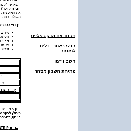
ההמצאה של הנג
השוק של "קנה מ
דובי חזק וכד').
את האופציות נ
משולבות המורכ
בין דפי הספרי
איך בו
מסחר עם מרקט פלייס
הסתכל
מצבי ר
אפשרוי
חדש באתר - כלים
תיאור של השפעת הזמן (
למסחר
חשבון דמו
פתיחת חשבון מסחר
קניי
מכירת
קניית מרווח קולים d
ניתן ללמוד עוד
מומלץ לבקר ג
בנוסף,
לחץ למ
קניית PUT STRIP