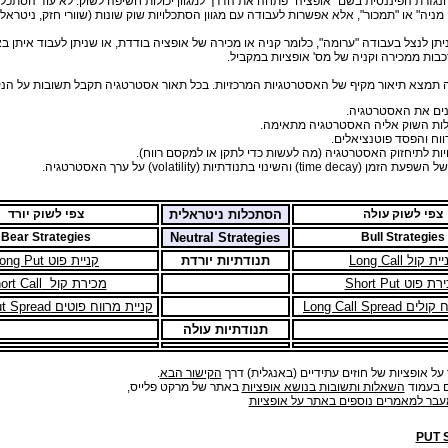
זרת הפיננסית בשם "אופציה" פתחה את הדרך למגוון יכולות חשיפה לשוק. לא עוד הסתכלו
ניה" או "תמכור", אלא אפשרות לעבודה עם מגוון הסתכלויות שוק שונות (שוורי חזק, ניטראלי, 
יתן לנצל בעבודה "ערומה", כלומר קניה או מכירה של אופציה בודדת, או שניתן לעבוד איתן 
בות ממכירה וקניה של מס' אופציות במקביל.
ה תמצא תיאור מקיף של האסטרטגיות המרכזיות. בכל תאור אסטרטגיה תקבל תשובות על הנק
נים את האסטרטגיה.
ות השוק אליה האסטרטגיה מתאימה.
ווח והפסד פוטנציאלים.
ות לתיחזוק האסטרטגיה (מה לעשות כדי לתקן או למקסם רווח).
time decay) והשינוי בתנודתיות (volatility) על ערך האסטרטגיה.
צפי לשוק עולה
הסתכלות ניטראלית
צפי לשוק יורד
Bear Strategies
Neutral Strategies
Bull Strategies
ת קול Long Call
תנודתיות יורדת
קניית פוט Long Put
 פוט Short Put
מכירת קול Short Call
Long Call Sprea
קניית מרווח פוטים Long Put Spread
תנודתיות עולה
 על אופציות של חוזים עתידיים (באנגלית) דרך
הקישור הבא
.
ם בעמוד
השאלות ותשובות בנושא אופציות
באתר של מרקט פלייס,
עבר למאמרים נוספים באתר על אופציות