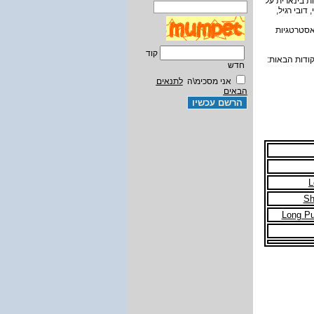
ת בינארית על
דובי רגיל,
באסטרטגיות
קוד
ודות הבאות:
חדש
אני מסכימ\ה
לתנאים
הבאים