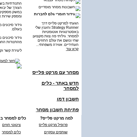
לקוחות מסחר עצמאי
חשבונות מסחר מוסדיים
הצורך של יבואנ
במשק מספקים ש
גידור חומרי גלם לחברות
ומספק שירות אמ
הגעתי למרקט פלייס דרך
גידור סיכונים
Strategy Runner והענין שלי
בעולם.
באסטרטגיות אוטומטיות
למסחר. גיליתי פה צוות מקצוען
גידור סיכונים
שחי ונושם את עולם החוזים
מהתנודות החרי
העתידיים. אווירה משפחתי...
קרא עוד
ליצירת קשר וק
מסחר עם מרקט פלייס
חדש באתר - כלים
למסחר
חשבון דמו
פתיחת חשבון מסחר
למה מרקט פלייס?
כלים למסחר בח
פרופיל מרקט פלייס
ציטוטי חוזים
שותפים עסקיים
כלים למסחר