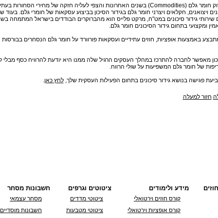
התנודתיות בשוק חומר גלם (Commodities) בשנים האחרונות והצפי לעליה חזקה של מחירי הסחור
ים ויצואנים, חקלאים ויצרני חומר גלם בגידור הסיכון בביצוע עסקאות של חומרי גלם. בעוד ש
ירותי גידור סיכונים במט"ח, מרקט פלייס הוא מהברוקרים הבודדים בישראל המתמחה בשו
ין ומקצועי בתחום גידור הסיכונים חומר גלם.
 מתבצע באמצעות אופציות, חוזים עתידיים ועסקאות פורוורד על חומר גלם הנסחרים בבורסות 
 נכון מאפשר לחברה להתרכז במהלך העסקים הרגיל שלה ממנו היא יודעת להרוויח כסף מבלי ל
פות של חומר גלם המשפיעות על שולי הרווח.
ביעת פגישה בנושא גידור סיכונים בתחום הפעילות העסקית שלך,
לחץ כאן
.
חזור למעלה
וזים
מידע ולימודים
ציטוטים וגרפים
חשבונות מסחר
קורס חוזים וירטואלי
ציטוטי מדדים
מסחר עצמאי
קורס אופציות וירטואלי
ציטוטי מטבעות
חשבונות מוסדיים