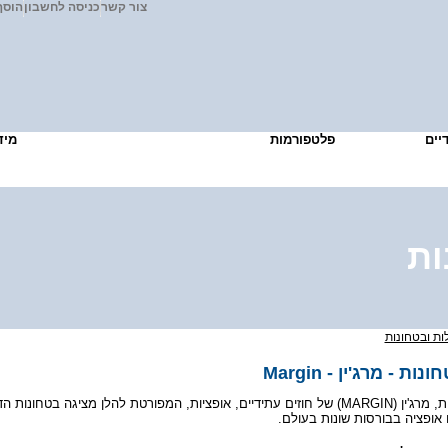
צור קשר
כניסה לחשבון
הוסף
דיים
פלטפורמות
עמלות ובטחונות
מיד
ות
ות ובטחונות
לת בטחונות - מרג'ין
טבלת ב (MARGIN) של חוזים עתידיים, אופציות, המפורטת להלן מציגה בטחונות הדרושים לכל
או אופציה בבורסות שונות בעולם