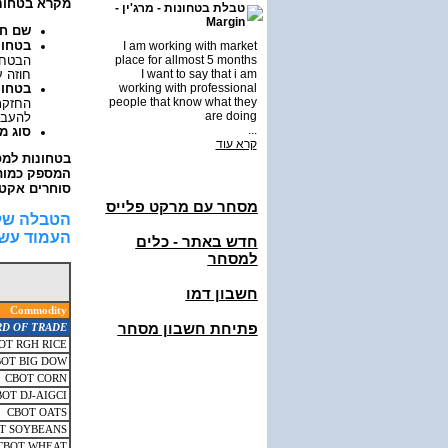
מקרא בטחונו:
טבלת בטחונות - מרג'ין -
Margin
שם חו
בטחונו
I am working with market
הבטחונ
place for allmost 5 months
חוזה .
I want to say that i am
בטחונ
working with professional
people that know what they
are doing
להעבי.
...
סוג מ
קרא עוד
בטחונות למס
המספק כמות.
סוחרים אקט.
מסחר עם מרקט פלייס
הטבלה שלה
העמוד עש.
חדש באתר - כלים
למסחר
חשבון דמו
Commodity
פתיחת חשבון מסחר
D OF TRADE
OT RGH RICE
OT BIG DOW
CBOT CORN
OT DJ-AIGCI
CBOT OATS
T SOYBEANS
CBOT WHEAT