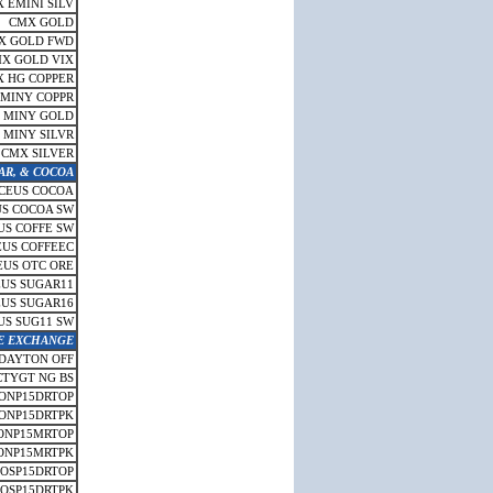
 EMINI SILV
CMX GOLD
X GOLD FWD
X GOLD VIX
 HG COPPER
MINY COPPR
 MINY GOLD
 MINY SILVR
CMX SILVER
AR, & COCOA
ICEUS COCOA
US COCOA SW
US COFFE SW
EUS COFFEEC
EUS OTC ORE
EUS SUGAR11
EUS SUGAR16
US SUG11 SW
E EXCHANGE
 DAYTON OFF
CTYGT NG BS
ONP15DRTOP
ONP15DRTPK
ONP15MRTOP
ONP15MRTPK
SOSP15DRTOP
SOSP15DRTPK