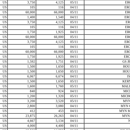
US
3,750
4,125
05/11
ER
US
105
116
04/11
ERC
US
60,000
66,000
05/11
ER
US
1,400
1,540
04/11
ERC
US
3,750
4,125
05/11
ER
US
105
116
04/11
ER
US
1,750
1,925
04/11
ER
US
60,000
66,000
05/11
ER
US
3,750
4,125
05/11
ERC
US
105
116
04/11
ERC
US
60,000
66,000
05/11
ERC
US
1,750
1,925
04/11
ERC
US
1,592
1,751
04/11
GS 
US
1,500
1,650
05/11
HOU
US
1,500
1,650
05/11
HOU
US
6,067
6,674
04/11
I
US
1,500
1,650
05/11
KER
US
1,600
1,760
05/11
MALI
US
840
924
04/11
MIC
US
1,200
1,320
05/11
MICH
US
3,200
3,520
05/11
MYN
US
2,800
3,080
04/11
MYN 
US
412
453
04/11
MYN M
US
23,875
26,263
04/11
MYN
US
4,667
5,134
04/11
N
US
4,000
4,400
04/11