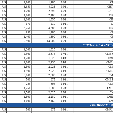
US
1,100
1,485
06/11
C
US
3,650
4,928
09/11
CBT
US
1,700
2,295
05/11
CBT
US
1,600
2,160
06/11
CB
US
1,000
1,350
06/11
CB
US
170
230
04/11
C
US
3,250
4,388
06/11
CB
US
950
1,283
06/11
C
US
1,400
1,890
06/11
C
US
10,400
13,000
06/11
DOW
CHICAGO MERCANTIL
US
1,200
1,620
06/11
US
2,500
3,375
07/11
CME 
US
1,200
1,620
04/11
CME
US
1,800
2,430
04/11
CME
US
1,500
2,025
04/11
CM
US
1,500
2,025
04/11
CME
US
5,000
7,500
05/11
CM
US
500
675
04/11
CME 
US
225
304
04/11
CM
US
1,250
1,688
05/11
CME
US
1,500
2,025
05/11
CM
US
1,500
2,250
05/11
CME
US
1,600
2,160
04/11
CM
COMMODITY EXC
US
500
675
06/11
CMX 