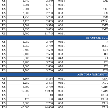
US
1,740
2,349
07/14
CMX
US
5,001
6,751
05/11
US
5,001
6,751
04/11
CM
US
2,500
2,750
06/11
CM
US
4,250
5,738
05/11
CMX
US
2,125
2,869
05/11
CMX 
US
2,501
3,376
06/11
CMX
US
4,350
5,873
05/11
CMX
US
8,700
11,745
04/11
NY COFFEE, SUG
US
1,950
2,730
05/11
US
1,950
2,730
07/11
ICE
US
5,400
7,560
07/11
ICE
US
5,400
7,560
05/11
IC
US
5,000
7,000
04/11
IC
US
2,700
3,780
05/11
IC
US
2,000
2,800
07/11
IC
US
2,700
3,780
05/11
ICE
NEW YORK MERCANTIL
US
4,667
5,134
04/11
AEP
US
2,250
2,475
05/11
AL 
US
2,500
2,750
05/11
CAIS
US
40,000
44,000
05/11
CAIS
US
9
10
04/11
CAIS
US
173
190
04/11
CAIS
US
2,500
2,750
05/11
CAI
US
40,000
44,000
05/11
CAI