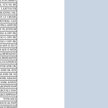
ALSTR DMMY
L STX NG BS
 LAJETOUTR
HEATING OIL
NY LT CRUDE
ATURAL GAS
 PALLADIUM
Y PLATINUM
ISO A OFF-PK
SO G OFF-PK
ISO J OFF-PK
M AEP-D DLY
 AEP-D MTH
ALBERTADAY
ALBERTAMTH
ALGCGINDEX
NYM ANR OK
 ANR OK IDX
M ANR OK SS
ANRLABASIS
 ANRLAINDX
ARGPNFESWP
ARGUSLLSSW
ARGUSPPNSW
NYM ASCI
ASCICALSWP
ASCITMSWAP