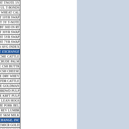
BT TNOTE 5Y
 UL T-BONDS
 WHEAT CAL
T 10YR SWAP
T 3Y T-NOTE
BT 30D IN RT
T 30YR SWAP
BT 5YR SWAP
BT 7YR SWAP
 AVG INDEX
E EXCHANGE
CME CATTLE
CRUDE PALM
 CSH BUTTR
 CSH CHEESE
E DRY WHEY
 FDR CATTLE
E GOLDMAN
HRDWD PULP
E KRFT PULP
 LEAN HOGS
E PORK BEL
 REV LUMBR
E SKM MILK
HANGE, INC.
EMICR GOLD