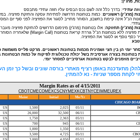
ת, מרג'ין
זה עתידי
: בדרך כלל זהה לשם נכס הבסיס עליו חוזה עתידי מתבסס
ת (מרג'ין) ראשוניים
כמות בטחונות הדרושה לפתיחת עסקה והחזקת פוזיציה. במידה
ות הנ"ל אינה קיימת בחשבון, הסוחר מחוייב לסגור את הפוזיציה לפני סוף יום המס
עתידי
ות (מרג'ין) תחזוקה
אלו בטחונות (מרג'ין) מינימום הדרושים להחזקת פוזיציה מעבר ל.
החזקת פוזיציה ללא בטחונו (Margin Call) שלאחריה הסוחר מתבקש
ר כסף נוסף או לסגור את הפוזיציה
טבע
חר יומי הן בין חצי ושמינית מכמות בטחונות ראשוניים. מרקט פלייס משמשת 
 בטחונות בצורה אגרסיבית בשל יכולת טכנולוגית לפיקוח על כמות הבטחונות ב
יביים מוזמנים לבקש בטחונות אגרסיביים למסחר יומי
לן מתעדכנת באופן רציף מאתרי בורסה שונים ובשל כך זמן ה
וי לקחת מספר שניות - נא להמתין
Margin Rates as of 4/15/2011
CBOT
CME
COMEX
CSC
NYMEX
KCBT
NYCE
IMM
EUREX
y
Maint
Initial
Mo/Yr
CHICAGO BOAR
US
1,500
2,025
05/11
B
US
26,000
32,500
06/11
CB
US
1,750
2,363
05/11
US
700
945
06/11
CB
US
1,000
1,350
05/11
US
3,500
4,725
05/11
CBO
US
3,000
4,050
05/11