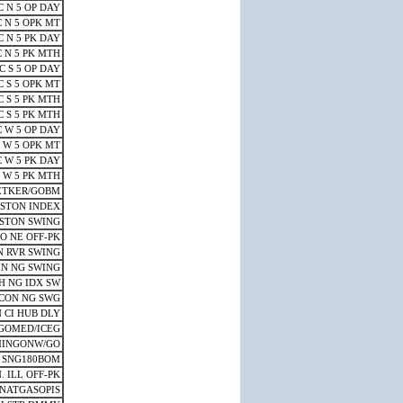
C N 5 OP DAY
 N 5 OPK MT
C N 5 PK DAY
 N 5 PK MTH
C S 5 OP DAY
C S 5 OPK MT
C S 5 PK MTH
C S 5 PK MTH
 W 5 OP DAY
 W 5 OPK MT
 W 5 PK DAY
 W 5 PK MTH
JETKER/GOBM
STON INDEX
STON SWING
SO NE OFF-PK
N RVR SWING
N NG SWING
H NG IDX SW
CON NG SWG
 CI HUB DLY
GOMED/ICEG
INGONW/GO
 SNG180BOM
. ILL OFF-PK
NATGASOPIS