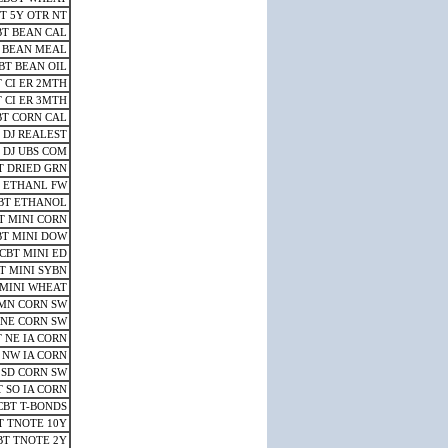
T 5Y OTR NT
BT BEAN CAL
 BEAN MEAL
BT BEAN OIL
 CI ER 2MTH
 CI ER 3MTH
BT CORN CAL
 DJ REALEST
 DJ UBS COM
T DRIED GRN
 ETHANL FW
BT ETHANOL
T MINI CORN
BT MINI DOW
CBT MINI ED
T MINI SYBN
 MINI WHEAT
MN CORN SW
 NE CORN SW
 NE IA CORN
 NW IA CORN
 SD CORN SW
 SO IA CORN
CBT T-BONDS
T TNOTE 10Y
BT TNOTE 2Y