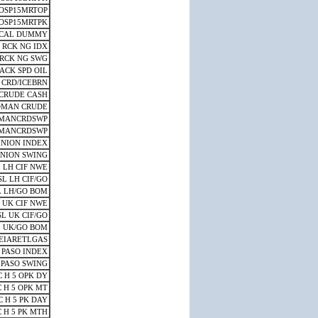
OSP15MRTOP
OSP15MRTPK
 CAL DUMMY
 RCK NG IDX
 RCK NG SWG
ACK SPD OIL
 CRD/ICEBRN
CRUDE CASH
OMAN CRUDE
MANCRDSWP
MANCRDSWP
NION INDEX
NION SWING
 LH CIF NWE
SL LH CIF/GO
L LH/GO BOM
 UK CIF NWE
L UK CIF/GO
 UK/GO BOM
EIARETLGAS
 PASO INDEX
 PASO SWING
 H 5 OPK DY
 H 5 OPK MT
C H 5 PK DAY
 H 5 PK MTH