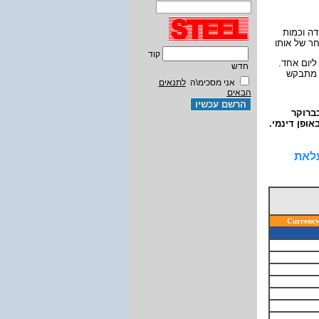
:  וכמות
חר של אותו
קוד
: יום אחד
חדש
ת הנ"ל גוררת קריאת בטחונות
אני מסכימ\ה
לתנאים
הבאים
כברוקר
אופן דינמי
עלאת
Currenc