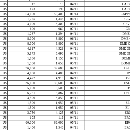
US
17
19
04/11
CAIS
US
173
190
04/11
CAIS
US
54,000
59,400
01/13
CAPP
US
1,225
1,348
04/11
CIG
US
3,000
3,300
05/11
CIG
US
600
660
07/11
CR
US
1,267
1,394
04/11
DME
US
8,000
8,800
06/11
DME 
US
8,000
8,800
06/11
DME 
US
4,117
4,529
04/11
DME O
US
5,173
5,690
04/11
DME O
US
1,050
1,155
04/11
DOMI
US
1,500
1,650
05/11
DOMI
US
36,000
39,600
04/11
DSL
US
4,000
4,400
04/11
D
US
4,472
4,919
04/11
DS
US
36,000
39,600
04/11
DSL
US
5,000
5,500
04/11
DS
US
6,261
6,887
04/11
DSL
US
3,500
3,850
04/11
US
1,500
1,650
05/11
EL
US
1,500
1,650
05/11
EL
US
3,750
4,125
05/11
ERC
US
105
116
04/11
ERC
US
60,000
66,000
05/11
ER
US
1,400
1,540
04/11
ERC