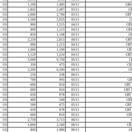
US
1,100
1,485
04/11
CBO
US
1,842
2,487
05/11
C
US
2,000
2,700
05/11
CBT
US
1,500
2,025
05/11
C
US
900
1,215
04/11
CBT
US
900
1,215
04/11
CBT
US
850
1,148
05/11
C
US
2,250
2,813
06/11
CBT
US
900
1,215
04/11
CBT
US
1,000
1,100
04/11
CB
US
1,129
1,524
04/11
CBT
US
5,000
6,750
05/11
C
US
350
473
05/11
CB
US
5,200
6,500
06/11
C
US
250
338
06/11
US
700
945
05/11
CB
US
600
810
05/11
CBT
US
600
810
05/11
CBT 
US
650
878
05/11
CBT
US
400
540
05/11
CBT
US
500
675
05/11
CBT
US
650
878
05/11
CBT
US
600
810
05/11
CBT
US
2,750
3,713
06/11
US
1,600
2,160
06/11
CB
US
800
1,080
06/11
C