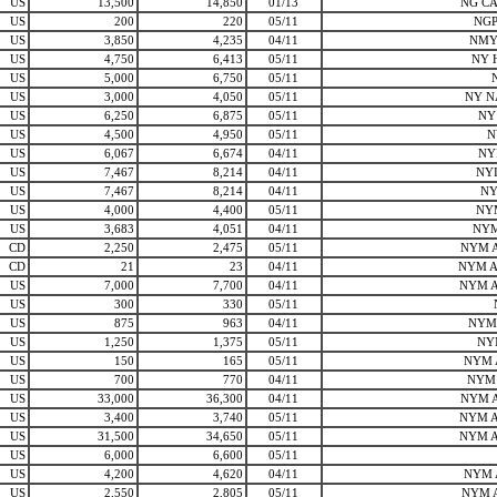
US
13,500
14,850
01/13
NG C
US
200
220
05/11
NGP
US
3,850
4,235
04/11
NMY
US
4,750
6,413
05/11
NY 
US
5,000
6,750
05/11
US
3,000
4,050
05/11
NY N
US
6,250
6,875
05/11
NY
US
4,500
4,950
05/11
N
US
6,067
6,674
04/11
NY
US
7,467
8,214
04/11
NYI
US
7,467
8,214
04/11
NY
US
4,000
4,400
05/11
NY
US
3,683
4,051
04/11
NYM
CD
2,250
2,475
05/11
NYM 
CD
21
23
04/11
NYM 
US
7,000
7,700
04/11
NYM 
US
300
330
05/11
US
875
963
04/11
NYM
US
1,250
1,375
05/11
NY
US
150
165
05/11
NYM 
US
700
770
04/11
NYM
US
33,000
36,300
04/11
NYM 
US
3,400
3,740
05/11
NYM 
US
31,500
34,650
05/11
NYM 
US
6,000
6,600
05/11
US
4,200
4,620
04/11
NYM 
US
2,550
2,805
05/11
NYM 