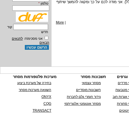
ל).
אני מודה לכם על כך ומקווה להמשך שיתוף
טלפון
*
More
|
קוד
חדש
אני מסכימ\ה
לתנאים
הבאים
וגרפים
חשבונות מסחר
מערכות פלטפורמות מסחר
 מדדים
מסחר עצמאי
בחירה של מערכת ביצוע
י מטבעות
חשבונות מוסדיים
השוואה מערכות מסחר
 אגרות חוב
גידור חומרי גלם לחברות
ONYX
 סחורות
מסחר אוטומטי אלגוריתמי
CQG
טוטים
TRANSACT